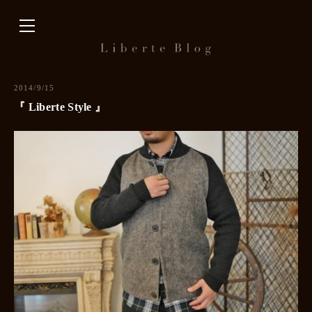
内
容
を
ス
キ
2014/9/15
ッ
『 Liberte Style 』
プ