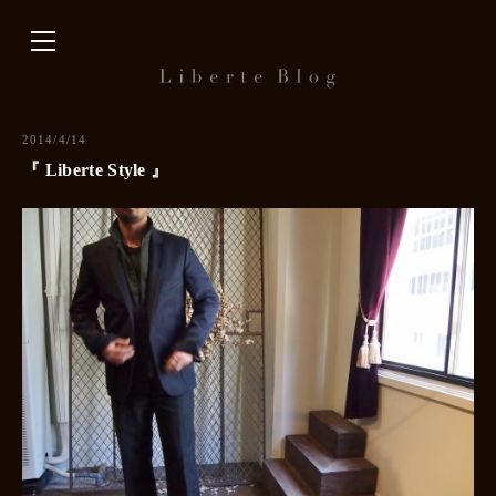
内
容
を
ス
キ
2014/4/14
ッ
『 Liberte Style 』
プ