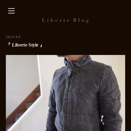
内
容
を
ス
キ
2014/4/6
ッ
『 Liberte Style 』
プ