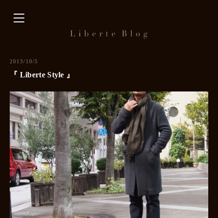
内
容
を
ス
キ
2013/10/5
ッ
『 Liberte Style 』
プ