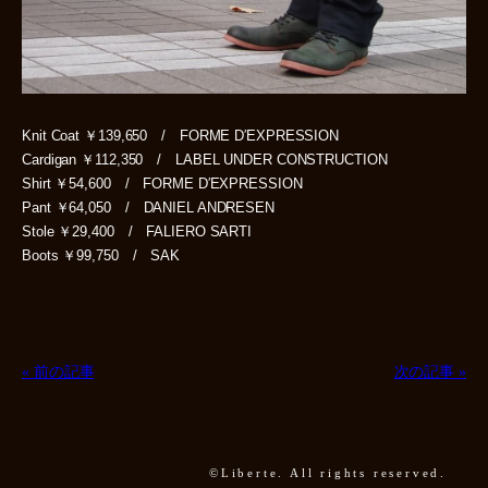
Knit Coat ￥139,650 / FORME D′EXPRESSION
Cardigan ￥112,350 / LABEL UNDER CONSTRUCTION
Shirt ￥54,600 / FORME D′EXPRESSION
Pant ￥64,050 / DANIEL ANDRESEN
Stole ￥29,400 / FALIERO SARTI
Boots ￥99,750 / SAK
« 前の記事
次の記事 »
©Liberte. All rights reserved.