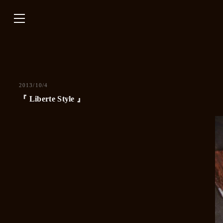
内
容
を
ス
キ
ッ
プ
2013/10/4
『 Liberte Style 』