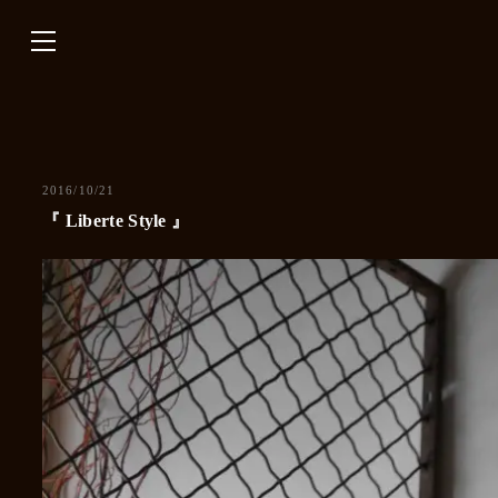
内
容
を
ス
キ
ッ
プ
2016/10/21
『 Liberte Style 』