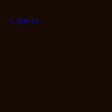
内
容
を
Liberte
ス
キ
ッ
プ